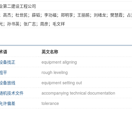
业第二建设工程公司
；高杰；杜世民；薛韬；李功福；郑明享；王丽鹃；刘绪龙；樊慧霞；占
光；孙书英；张广志；周彦；毛文祥
术语
英文名称
设备找正
equipment aligning
粗平
rough leveling
设备放线
equipment setting out
随机技术文件
accompanying technical documentation
允许偏差
tolerance