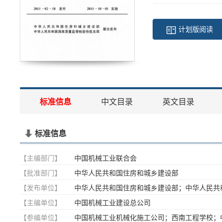
计划版阅读
标准信息
中文目录
英文目录
标准信息
【主编部门】
中国机械工业联合会
【批准部门】
中华人民共和国住房和城乡建设部
【发布单位】
中华人民共和国住房和城乡建设部；中华人民共
【主编单位】
中国机械工业建设总公司
【参编单位】
中国机械工业机械化施工公司；西南工程学校；