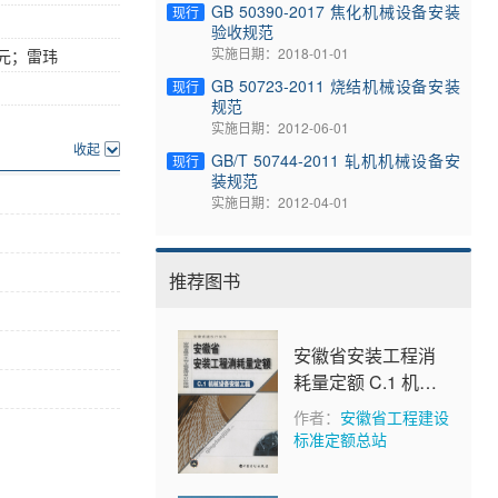
GB 50390-2017 焦化机械设备安装
现行
验收规范
实施日期：2018-01-01
元；雷玮
GB 50723-2011 烧结机械设备安装
现行
规范
实施日期：2012-06-01
收起
GB/T 50744-2011 轧机机械设备安
现行
装规范
实施日期：2012-04-01
推荐图书
安徽省安装工程消
耗量定额 C.1 机械
设备安装工程
作者：
安徽省工程建设
标准定额总站