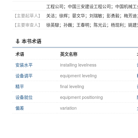
工程公司；中国三安建设工程公司；中国机械工
【主要起草人】
关洁；徐辉；晏文华；刘瑞敏；彭勇毅；梅芳迪
【主要审查人】
徐英騄；孙巍；王春明；陈光云；杨现利；姚建
本书术语
术语
英文名称
安装水平
installing levelness
设备调平
equipment leveling
精平
final leveling
设备就位
equipment positioning
偏差
variation