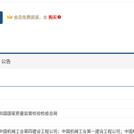
会员免费阅读，去
购买
公告
和国国家质量监督检验检疫总局
中国机械工业第四建设工程公司；中国机械工业第一建设工程公司；中国