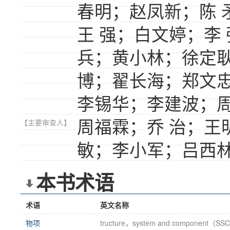
春明；赵凤新；陈 
王 强；白文婷；李
兵；黄小林；徐定
博；翟长海；郑文忠
李锡华；李建波；周
周福霖；乔 治；王
【主要审查人】
敏；李小军；吕西
本书术语
术语
英文名称
物项
tructure，system and component（SS