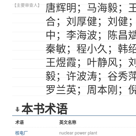
唐辉明；马海毅；
【主要审查人】
合；刘厚健；刘健
中；李海波；陈昌
秦敏；程小久；韩
王煜霞；叶静风；
毅；许波涛；谷秀
罗兰英；周本刚；
本书术语
术语
英文名称
核电厂
nuclear power plant