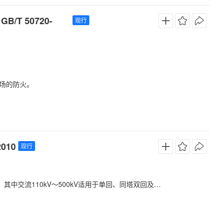
以加味天然气作燃料进行采暖、空调、烹饪、洗衣以及类似的管线系统； 7 医疗室内； 8 灾难性事故。
T 50720-
现行
场的防火。
010
现行
适用于单回、同塔双回及同塔多回输电线路设计，交流750kV适用于单回输电线路设计。