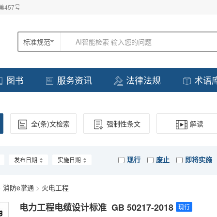
457号
标准规范
AI智能检索 输入您的问题
图书
服务资讯
法律法规
术语
全(条)文检索
强制性条文
解读
现行
废止
即将实施
发布日期
实施日期
>
消防e掌通
>
火电工程
电力工程电缆设计标准 GB 50217-2018
现行