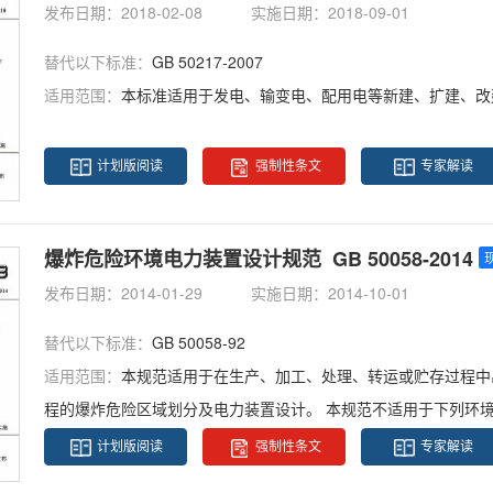
发布日期：2018-02-08
实施日期：2018-09-01
替代以下标准：
GB 50217-2007
适用范围：
本标准适用于发电、输变电、配用电等新建、扩建、改建的电力工
计划版阅读
强制性条文
专家解读
爆炸危险环境电力装置设计规范 GB 50058-2014
发布日期：2014-01-29
实施日期：2014-10-01
替代以下标准：
GB 50058-92
适用范围：
本规范适用于在生产、加工、处理、转运或贮存过程中
程的爆炸危险区域划分及电力装置设计。 本规范不适用于下列环境： 1 矿井井下； 2 制造、使用或贮存火药、炸药和起
爆药、引信及火工品生产等的环境； 3 利用电能进行生产并与生产工艺过程直接关联的电解、电镀等电力装置区域； 4
计划版阅读
强制性条文
专家解读
使用强氧化剂以及不用外来点火源就能自行起火的物质的环境； 5 水、陆、空交通运输工具及海上和陆地油井平台； 6