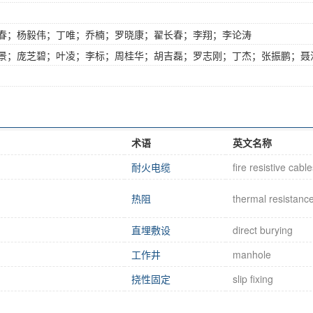
春；杨毅伟；丁唯；乔楠；罗晓康；翟长春；李翔；李论涛
景；庞芝碧；叶凌；李标；周桂华；胡吉磊；罗志刚；丁杰；张振鹏；聂
术语
英文名称
耐火电缆
fire resistive cabl
热阻
thermal resistanc
直埋敷设
direct burying
工作井
manhole
挠性固定
slip fixing