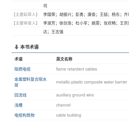
司
【主要起草人】
李国荣；胡振兴；彭勇；唐俊；王喆；杨东；齐
【主要审查人】
李淑芳；徐剑浩；杜小军；姚雯；张欢畅；王宗
达；王志强
本书术语
术语
英文名称
阻燃电缆
flame retardant cables
金属塑料复合阻水
metallic-plastic composite water barrier
层
回流线
auxiliary ground wire
浅槽
channel
电缆构筑物
cable building