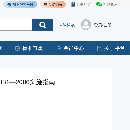
知识服务平台
纸书购买
扫码关注
高级检索
登录/注册
库
标准查重
会员中心
关于平台
81—2006实施指南