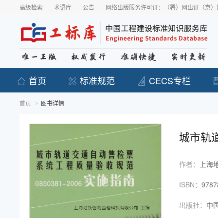
高级检索
术语库
公告
网络出版服务许可证：（署）网出证（京）第
首页
标准规范
CECS专栏
首页
图书详情
>
城市轨道
作者：
上海
ISBN：
9787
出版社：
中