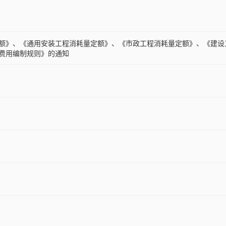
额》、《通用安装工程消耗量定额》、《市政工程消耗量定额》、《建设
费用编制规则》的通知