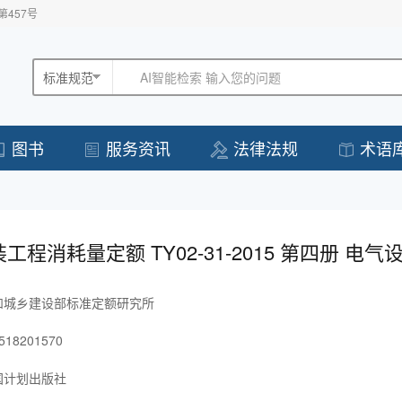
457号
标准规范
AI智能检索 输入您的问题
图书
服务资讯
法律法规
术语
工程消耗量定额 TY02-31-2015 第四册 电
和城乡建设部标准定额研究所
518201570
国计划出版社