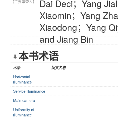
Dai Deci；Yang Ji
【主要审查人】
Xiaomin；Yang Zha
Xiaodong；Yang Qi
and Jiang Bin
本书术语
术语
英文名称
Horizontal
illuminance
Service illuminance
Main camera
Uniformity of
illuminance