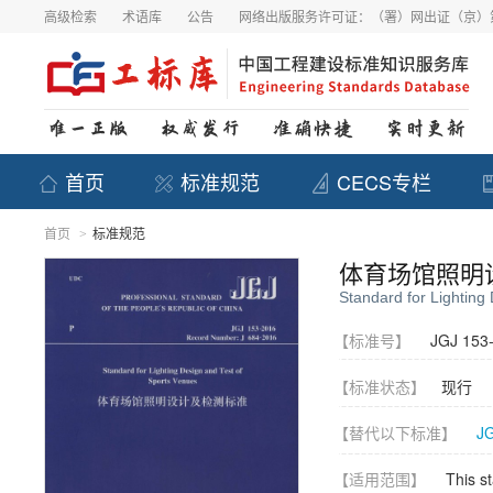
高级检索
术语库
公告
网络出版服务许可证：（署）网出证（京）第
首页
标准规范
CECS专栏
首页
标准规范
>
体育场馆照明
Standard for Lighting
【标准号】
JGJ 153
【标准状态】
现行
【替代以下标准】
JG
【适用范围】
This st