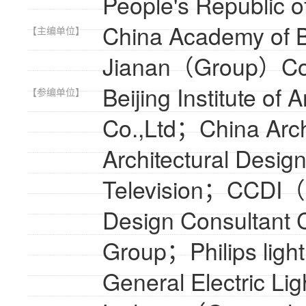
People's Republic o
China Academy of 
【主编单位】
Jianan（Group）Co.
Beijing Institute o
【参编单位】
Co.,Ltd；China Arc
Architectural Desig
Television；CCDI（Be
Design Consultant 
Group；Philips lig
General Electric Li