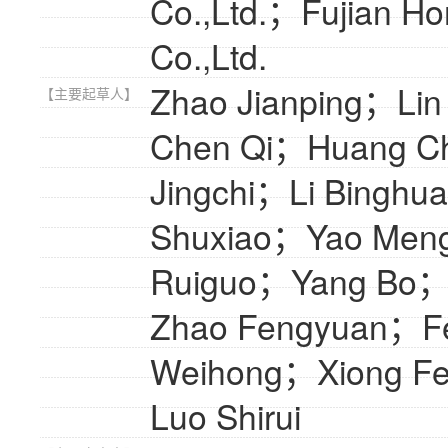
Co.,Ltd.；Fujian Ho
Co.,Ltd.
Zhao Jianping；Li
【主要起草人】
Chen Qi；Huang C
Jingchi；Li Bingh
Shuxiao；Yao Men
Ruiguo；Yang Bo；
Zhao Fengyuan；F
Weihong；Xiong Fe
Luo Shirui