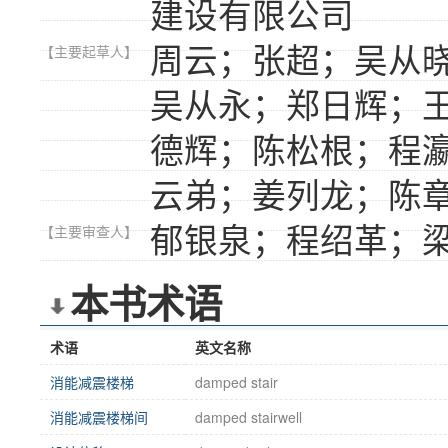
建设有限公司
周云；张超；吴从
【主要起草人】
吴从永；郑日辉；
德辉；陈松根；程
云弟；姜列龙；陈
郁银泉；程绍革；
【主要审查人】
本书术语
术语
英文名称
消能减震楼梯
damped stair
消能减震楼梯间
damped stairwell