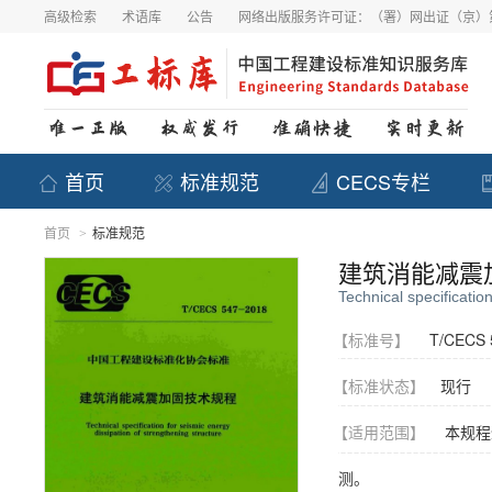
高级检索
术语库
公告
网络出版服务许可证：（署）网出证（京）第
首页
标准规范
CECS专栏
首页
标准规范
>
建筑消能减震
Technical specificatio
【标准号】
T/CECS 
【标准状态】
现行
【适用范围】
本规程
测。