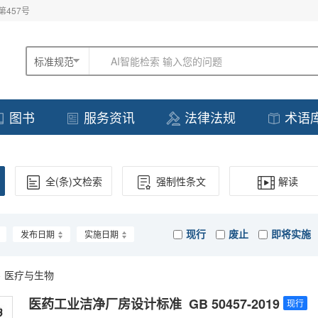
457号
标准规范
AI智能检索 输入您的问题
图书
服务资讯
法律法规
术语
全(条)文检索
强制性条文
解读
现行
废止
即将实施
发布日期
实施日期
>
医疗与生物
医药工业洁净厂房设计标准 GB 50457-2019
现行