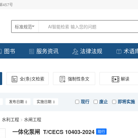
457号
标准规范
AI智能检索 输入您的问题
图书
服务资讯
法律法规
术语
全(条)文检索
强制性条文
解读
现行
废止
即将实施
发布日期
实施日期
>
水利工程
>
水闸工程
一体化泵闸 T/CECS 10403-2024
现行