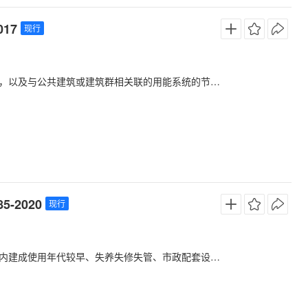
17
现行
共建筑或建筑群相关联的用能系统的节能改造节能量核定工作。
-2020
现行
的住宅小区（含单栋住宅楼）。符合条件的国有企事业单位、军队所属城镇老旧小区按属地原则参照执行。以居民自建住房为主的区域和城中村不在适用范围。