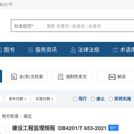
457号
标准规范
搜索 关键词 / 标准名 / 标准号
图书
服务资讯
法律法规
术语
全(条)文检索
强制性条文
解读
现行
废止
即将实施
发布日期
实施日期
>
地方标准
>
湖北
建设工程监理规程 DB4201/T 653-2021
现行