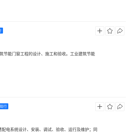
封胶 GB 50017 钢结构设计规范 GB/T 50107 混凝
B 50205 钢结构工程施工质量验收规范 GB 50210
一标准 GB 50640 建筑工程绿色施工评价标准 GB 5
行
术标准 GB 50905 建筑工程绿色施工规范 GB/T 512
 33 建筑机械使用安全技术规程 JGJ 46 施工现场临时用
7 钢筋机械连接技术规范 JGJ 169 清水混凝土应用技术
筑节能门窗工程的设计、施工和验收。工业建筑节能
ecast superposed wall panel由内、外叶预制
土墙板。在预制叠合墙板的空腔中浇混凝土后，可以
现行
智慧配电系统设计、安装、调试、验收、运行及维护；同