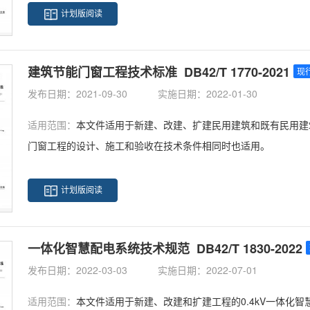
钢 GB 12523 建筑施工场界环境噪声排放标准 GB 14683 硅酮建筑密
计划版阅读
土强度检验评定标准 GB 50204 混凝土结构工程施工质量验收规范 G
建筑装饰装修工程质量验收规范 GB 50300 建筑工程施工质量验收统
建筑节能门窗工程技术标准 DB42/T 1770-2021
现
0666 混凝土结构工程施工规范 GB/T 50784 混凝土结构现场检测技
31 装配式混凝土建筑技术标准 JGJ 18 钢筋焊机及验收规程 JGJ
发布日期：2021-09-30
实施日期：2022-01-30
电安全技术规范 JGJ 80 建筑施工高处作业安全技术规范 JGJ 10
适用范围：
本文件适用于新建、改建、扩建民用建筑和既有民用建
规程 JC/T 881 混凝土建筑接缝用密封胶3 术语和定义3.1预制叠合墙板 pr
门窗工程的设计、施工和验收在技术条件相同时也适用。
混凝土板通过钢筋桁架或连接件连接形成的带中间空腔的预制混凝
用作剪力墙或非承重围护墙，简称叠合墙板。3.2双
计划版阅读
一体化智慧配电系统技术规范 DB42/T 1830-2022
发布日期：2022-03-03
实施日期：2022-07-01
适用范围：
本文件适用于新建、改建和扩建工程的0.4kV一体化