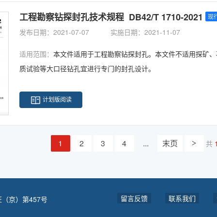
工程勘察钻探封孔技术规程 DB42/T 1710-2021
现
发布日期：2021-07-07
实施日期：2021-11-07
适用范围：
本文件适用于工程勘察钻探封孔。本文件不适用探矿、
质试验等大口径钻孔宜进行专门的封孔设计。
计划版阅读
1
2
3
4
...
末页
共
>
留言反馈
联系我们
（京）第457号