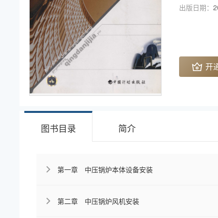
出版日期：
2
开
图书目录
简介
第一章 中压锅炉本体设备安装
第二章 中压锅炉风机安装