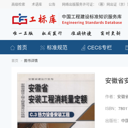
高级检索
术语库
公告
网络出版服务许可证：（署）网出证（京）第
首页
标准规范
CECS专栏
首页
图书详情
>
安徽省安
作者：
安徽
ISBN：
7801
出版社：
中