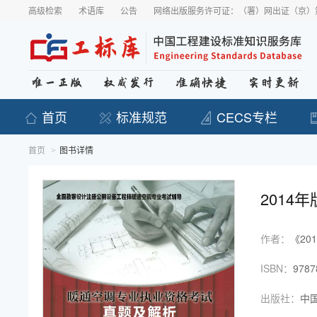
高级检索
术语库
公告
网络出版服务许可证：（署）网出证（京）第
首页
标准规范
CECS专栏
首页
图书详情
>
201
考试辅
作者：
《2
ISBN：
9787
出版社：
中