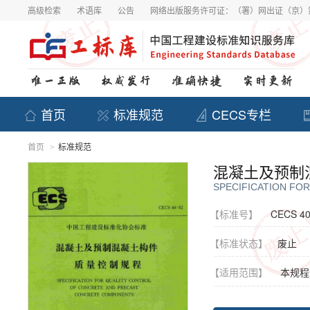
高级检索
术语库
公告
网络出版服务许可证：（署）网出证（京）第
首页
标准规范
CECS专栏
首页
标准规范
>
混凝土及预制
SPECIFICATION FO
【标准号】
CECS 40
【标准状态】
废止
【适用范围】
本规程