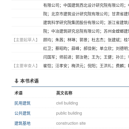
有限公司；中国建筑西北设计研究院有限公司；
院；北京市建筑设计研究院有限公司；甘肃省建
建筑科学研究院集团股份有限公司；浙江省建筑
院；中冶建筑研究总院有限公司；苏州金螳螂建
【主要起草人】
顾均；朱茜；林琳；郭景；杜志杰；张建斌；桂
红卫；蔡昭昀；薛峰；郝佳俐；单立欣；刘德明
闫国军；师前进；郭汝艳；王为；王健；孙兰；
【主要审查人】
崔恺；汪孝安；梅洪元；倪阳；王洪礼；费麟；
本书术语
术语
英文名称
民用建筑
civil building
公共建筑
public building
建筑基地
construction site