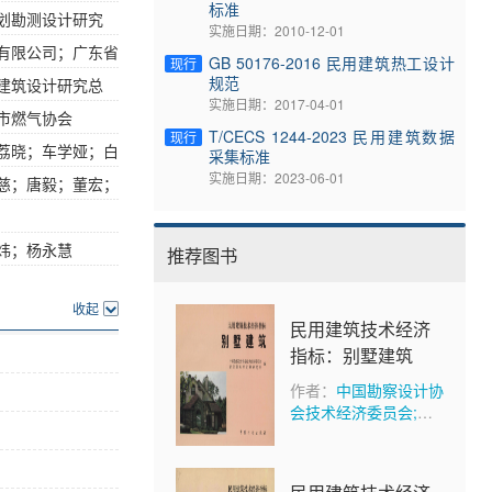
标准
划勘测设计研究
实施日期：2010-12-01
有限公司；广东省
GB 50176-2016 民用建筑热工设计
现行
规范
建筑设计研究总
实施日期：2017-04-01
市燃气协会
T/CECS 1244-2023 民用建筑数据
现行
荔晓；车学娅；白
采集标准
实施日期：2023-06-01
慈；唐毅；董宏；
炜；杨永慧
推荐图书
收起
民用建筑技术经济
指标：别墅建筑
作者：
中国勘察设计协
会技术经济委员会;建
设部标准定额研究所