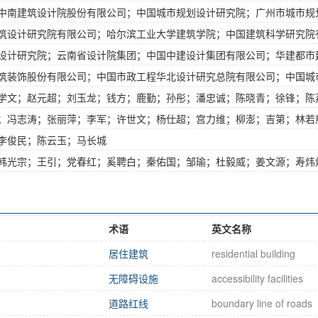
中南建筑设计院股份有限公司；中国城市规划设计研究院；广州市城市规
筑设计研究院有限公司；哈尔滨工业大学建筑学院；中国建筑科学研究院
设计研究院；云南省设计院集团；中国中建设计集团有限公司；华建都市
筑装饰股份有限公司；中国市政工程华北设计研究总院有限公司；中国城
学文；赵元超；刘玉龙；钱方；鹿勤；孙彤；潘忠诚；陈晓青；徐锋；陈
；冯志涛；张丽萍；李军；许世文；杨仕超；宫力维；柳澎；吉第；林若
李俊民；陈云玉；马长城
韩光宗；王引；党春红；奚聘白；秦佑国；邹瑜；杜毅威；姜文源；寿炜
术语
英文名称
居住建筑
residential building
无障碍设施
accessibility facilities
道路红线
boundary line of roads