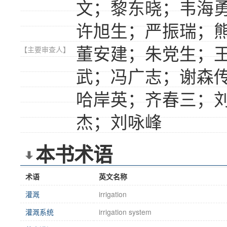
文；黎东晓；韦海
许旭生；严振瑞；
董安建；朱党生；
【主要审查人】
武；冯广志；谢森
哈岸英；齐春三；
杰；刘咏峰
本书术语
术语
英文名称
灌溉
irrigation
灌溉系统
irrigation system