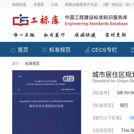
高级检索
术语库
公告
网络出版服务许可证：（署）网出证（京）第
首页
标准规范
CECS专栏
首页
标准规范
>
城市居住区规
Standard for Urban Re
【标准号】
GB 5018
【标准状态】
现行
【替代以下标准】
GB
【适用范围】
This St