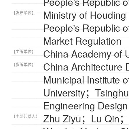
People's Republic o
Ministry of Houding
【发布单位】
People's Republic o
Market Regulation
China Academy of 
【主编单位】
China Architecture
【参编单位】
Municipal Institute
University；Tsinghu
Engineering Design
Zhu Ziyu；Lu Qin；
【主要起草人】