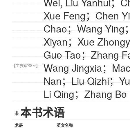
Wei, Liu Yanhui；
Xue Feng；Chen Y
Chao；Wang Ying
Xiyan；Xue Zhong
Guo Tao；Zhang F
Wang Jingxia；Mao
【主要审查人】
Nan；Liu Qizhi；Yu
Li Qing；Zhang Bo
本书术语
术语
英文名称