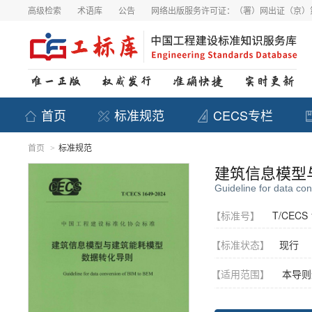
高级检索
术语库
公告
网络出版服务许可证：（署）网出证（京）第
首页
标准规范
CECS专栏
首页
标准规范
>
建筑信息模型
Guideline for data co
【标准号】
T/CECS 
【标准状态】
现行
【适用范围】
本导则