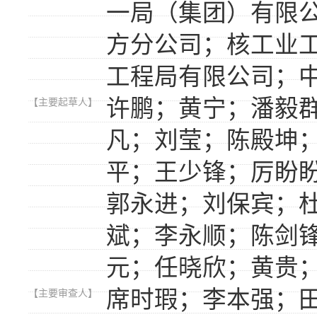
一局（集团）有限
方分公司；核工业
工程局有限公司；
许鹏；黄宁；潘毅
【主要起草人】
凡；刘莹；陈殿坤
平；王少锋；厉盼
郭永进；刘保宾；
斌；李永顺；陈剑
元；任晓欣；黄贵
席时瑕；李本强；
【主要审查人】