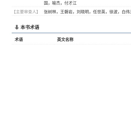
国，喻杰，付才江
【主要审查人】
张树林，王磐岩，刘晓明，任世英，徐波，白伟
本书术语
术语
英文名称