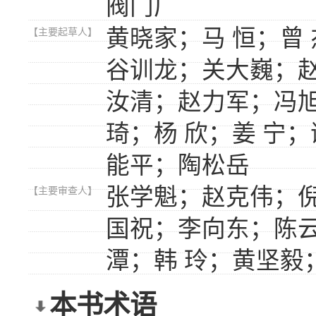
阀门厂
黄晓家；马 恒；曾
【主要起草人】
谷训龙；关大巍；赵
汝清；赵力军；冯旭
琦；杨 欣；姜 宁
能平；陶松岳
张学魁；赵克伟；倪
【主要审查人】
国祝；李向东；陈
潭；韩 玲；黄坚毅
本书术语