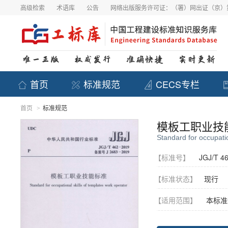
高级检索
术语库
公告
网络出版服务许可证：（署）网出证（京）第
首页
标准规范
CECS专栏
首页
标准规范
>
模板工职业技
Standard for occupatio
【标准号】
JGJ/T 4
【标准状态】
现行
【适用范围】
本标准