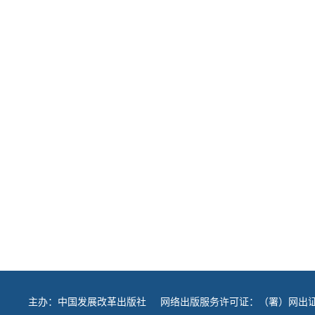
主办：
中国发展改革出版社
网络出版服务许可证：（署）网出证