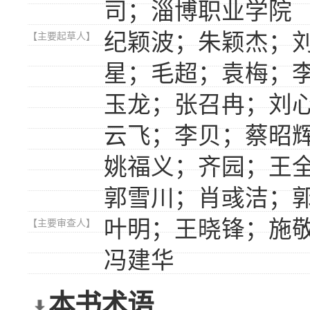
司；淄博职业学院
纪颖波；朱颖杰；
【主要起草人】
星；毛超；袁梅；
玉龙；张召冉；刘
云飞；李贝；蔡昭
姚福义；齐园；王
郭雪川；肖彧洁；
叶明；王晓锋；施
【主要审查人】
冯建华
本书术语