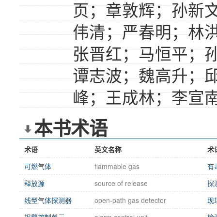
页；章敦辉；孙新
伟清；严春明；林
张晋红；马恒平；
谭志波；魏高升；
峰；王成林；李宣
本书术语
术语
英文名称
术
可燃气体
flammable gas
有
释放源
source of release
探
线型气体探测器
open-path gas detector
现
报警控制单元
alarm control unit
检