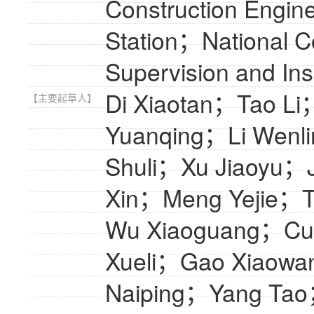
Construction Engine
Station；National Co
Supervision and Ins
Di Xiaotan；Tao L
【主要起草人】
Yuanqing；Li Wen
Shuli；Xu Jiaoyu；
Xin；Meng Yejie；
Wu Xiaoguang；Cu
Xueli；Gao Xiaowa
Naiping；Yang Ta