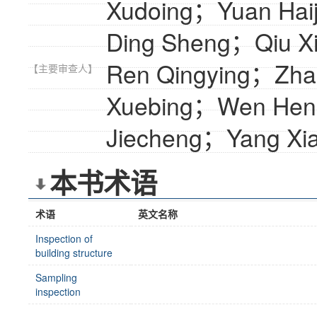
Xudoing；Yuan Ha
Ding Sheng；Qiu X
Ren Qingying；Zh
【主要审查人】
Xuebing；Wen Hen
Jiecheng；Yang Xi
本书术语
术语
英文名称
Inspection of
building structure
Sampling
inspection