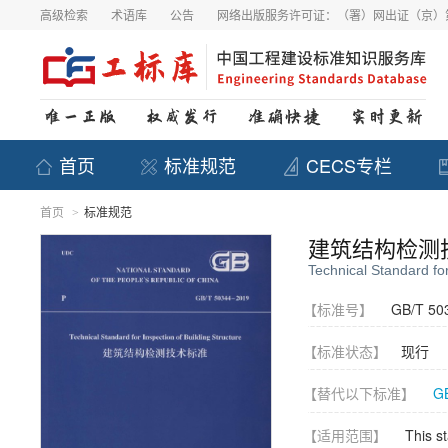
高级检索
术语库
公告
网络出版服务许可证：（署）网出证（京）第
首页
标准规范
CECS专栏
首页
标准规范
>
建筑结构检测
Technical Standard for
【标准号】
GB/T 50
【标准状态】
现行
【替代以下标准】
G
【适用范围】
This st