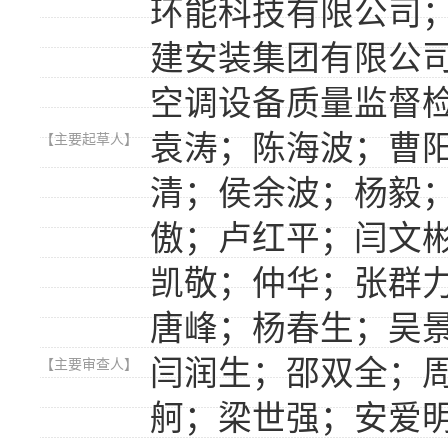
环能科技有限公司
建安装集团有限公
空调设备质量监督
袁涛；陈海波；曹
【主要起草人】
清；侯余波；杨毅
傲；卢红平；闫文
凯敬；仲华；张群
唐峰；杨春生；吴
闫润生；邵双全；
【主要审查人】
舸；梁世强；安爱