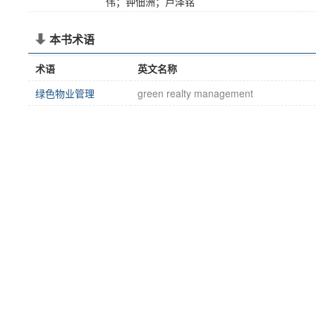
伟；钟佃洲；卢泽铭
本书术语
术语
英文名称
绿色物业管理
green realty management