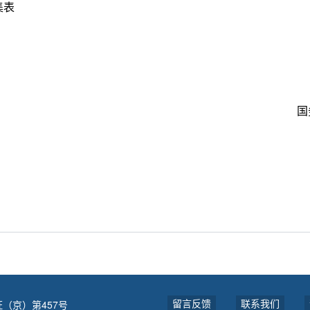
集表
国
留言反馈
联系我们
（京）第457号